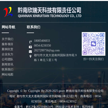
网站导航
联系我们
关于我们
18085406833
服务项目
0854-8230350
案例欣赏
2027299756@qq.com
企业实力
都匀市大龙大道南州国际清华苑 9
扫一扫关注我们
公司团队
栋 1 单元 5 层 1 号
新闻资讯
联系我们
网站地图
Copyright © by Copyright By 2020-2025 qnxrt 黔南欣瑞天科技有限责任公司
地址: 都匀市大龙大道南州国际清华苑9栋1单元5层1号 商务电话：0854-
8230350 售后电话：0854-8230312
备案号：
黔ICP备2025048634号-1
网站设计技术支持：
拓玛传媒