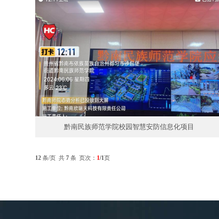
黔南民族师范学院校园智慧安防信息化项目
12
条/页 共
7
条 页次：
1
/1
页