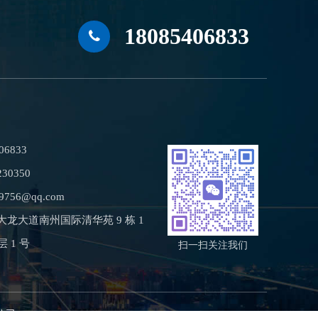
18085406833
06833
230350
9756@qq.com
大龙大道南州国际清华苑 9 栋 1
层 1 号
扫一扫关注我们
任公司