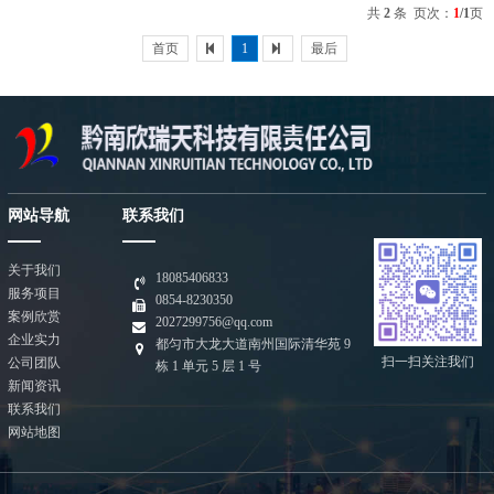
共
2
条 页次：
1
/1
页
首页
1
最后
网站导航
联系我们
关于我们
18085406833
服务项目
0854-8230350
案例欣赏
2027299756@qq.com
企业实力
都匀市大龙大道南州国际清华苑 9
扫一扫关注我们
公司团队
栋 1 单元 5 层 1 号
新闻资讯
联系我们
网站地图