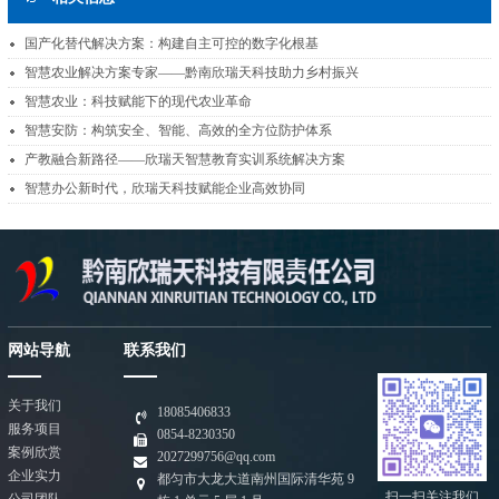
国产化替代解决方案：构建自主可控的数字化根基
智慧农业解决方案专家——黔南欣瑞天科技助力乡村振兴
智慧农业：科技赋能下的现代农业革命
智慧安防：构筑安全、智能、高效的全方位防护体系
产教融合新路径——欣瑞天智慧教育实训系统解决方案
智慧办公新时代，欣瑞天科技赋能企业高效协同
网站导航
联系我们
关于我们
18085406833
服务项目
0854-8230350
案例欣赏
2027299756@qq.com
企业实力
都匀市大龙大道南州国际清华苑 9
扫一扫关注我们
公司团队