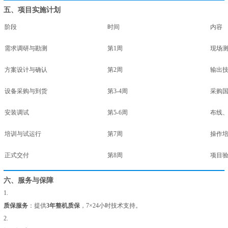
五、项目实施计划
阶段
时间
内容
需求调研与勘测
第1周
现场
方案设计与确认
第2周
输出
设备采购与到货
第3-4周
采购
安装调试
第5-6周
布线
培训与试运行
第7周
操作
正式交付
第8周
项目
六、服务与保障
1.
质保服务
：提供
3年整机质保
，7×24小时技术支持。
2.