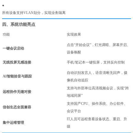
●
所有设备支持VLAN划分，实现业务隔离
四、系统功能亮点
功能
实现效果
点击“开始会议”，灯光调暗、屏幕开启、
一键会议启动
设备唤醒
无线投屏无感连接
手机/笔记本一键投屏，支持反向控制
自动识别发言人，语音清晰无回声，摄
AI智能拾音与跟踪
像机自动追踪
支持与外部单位高清视频会议，实现“跨
远程协作无缝对接
地域同屏”
支持国产CPU、操作系统、办公软件、
信创生态全面兼容
会议平台
IT人员可远程查看设备状态、重启、升
集中运维管理
级