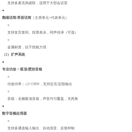
支持多麦克风级联，适用于大型会议室
●
鹅颈话筒/界面话筒
（主席单元+代表单元）
○
支持发言签到、投票表决、同声传译（可选）
○
金属材质，抗干扰能力强
（2）扩声系统
●
专业功放 + 吸顶/壁挂音箱
○
功放功率：≥2×150W，支持定压/定阻输出
○
音箱：全频吸顶音箱，声音均匀覆盖，无死角
●
数字音频处理器
○
支持多通道输入输出、自动混音、反馈抑制