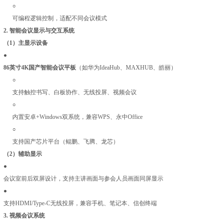
○
可编程逻辑控制，适配不同会议模式
2.
智能会议显示与交互系统
（1）主显示设备
●
86英寸4K国产智能会议平板
（如华为IdeaHub、MAXHUB、皓丽）
○
支持触控书写、白板协作、无线投屏、视频会议
○
内置安卓+Windows双系统，兼容WPS、永中Office
○
支持国产芯片平台（鲲鹏、飞腾、龙芯）
（2）辅助显示
●
会议室前后双屏设计，支持主讲画面与参会人员画面同屏显示
●
支持HDMI/Type-C无线投屏，兼容手机、笔记本、信创终端
3.
视频会议系统